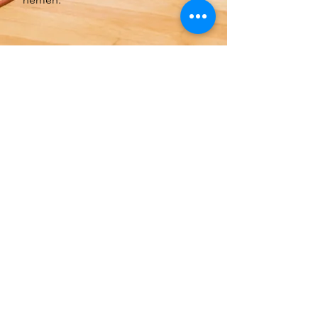
TARIEVEN
Intake gesprek : € 50
Sessie van 1u: € 40 (sessie van
30 min is ook mogelijk aan €20)
Schooloverleg ter plaatse: € 50
(telefonisch contact met school
ook mogelijk, prijs daarvan
wordt verrekend in de sessies)
Indien u verhinderd bent gelieve
dan tijdig de afspraak te
annuleren.
Dit kan telefonisch maar ook via
sms. Ingeval u niet annuleert zal
er een vergoeding worden