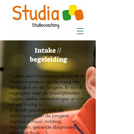
Intake //
begeleiding
T
ijdens een intakegesprek wordt er
dieper ingegaan op de vraag van
de ouders en de jongere. Er wordt
nagegaan waar de moeilijkheden
liggen, welke verwachtingen er zijn
en wat nodig is.
Er wordt gekeken naar de
achtergrond van de jongere
(leeftijd, school, richting,
resultaten, gestelde diagnoses,
werkplek thuis, ...).