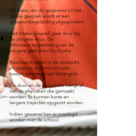
Op basis van de gegevens uit het
intake gesprek wordt er een
gepaste begeleiding afgesproken.
Het intake gesprek gaat door bij
de jongere thuis. De
effectieve begeleiding van de
jongere gaat door bij Studia.
Resultaat boeken is de opdracht
en daarom is communicatie
tussen iedereen heel belangrijk.
De duur en de frequentie hangt af
van de afspraken die gemaakt
worden. Er kunnen korte en
langere trajecten opgezet worden.
Indien gewenst kan er overlegd
worden met de school.