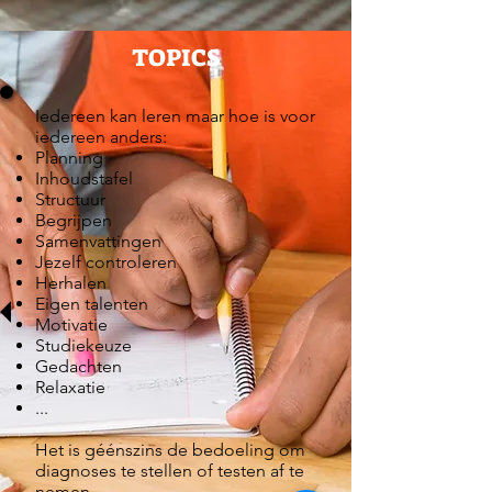
TOPICS
Iedereen kan leren maar hoe is voor
iedereen anders:
Planning
Inhoudstafel
Structuur
Begrijpen
Samenvattingen
Jezelf controleren
Herhalen
Eigen talenten
Motivatie
Studiekeuze
Gedachten
Relaxatie
...
Het is géénszins de bedoeling om
diagnoses te stellen of testen af te
nemen.